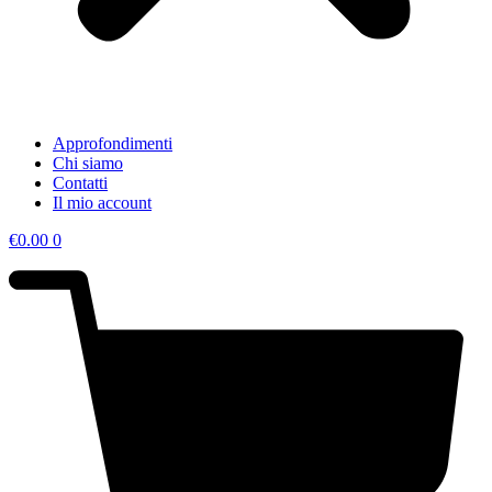
Approfondimenti
Chi siamo
Contatti
Il mio account
€
0.00
0