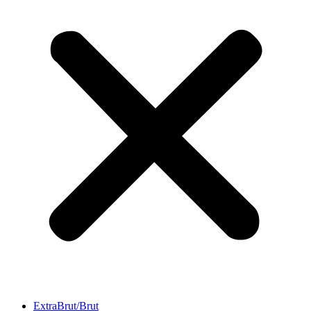
ExtraBrut/Brut