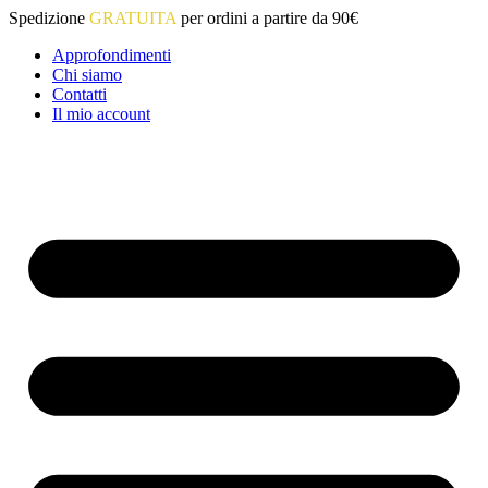
Vai
Spedizione
GRATUITA
per ordini a partire da 90€
al
Approfondimenti
contenuto
Chi siamo
Contatti
Il mio account