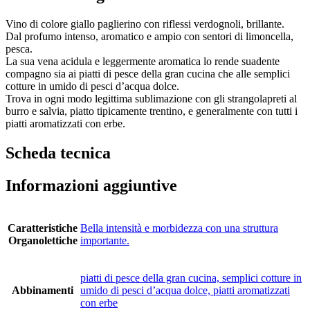
Vino di colore giallo paglierino con riflessi verdognoli, brillante.
Dal profumo intenso, aromatico e ampio con sentori di limoncella,
pesca.
La sua vena acidula e leggermente aromatica lo rende suadente
compagno sia ai piatti di pesce della gran cucina che alle semplici
cotture in umido di pesci d’acqua dolce.
Trova in ogni modo legittima sublimazione con gli strangolapreti al
burro e salvia, piatto tipicamente trentino, e generalmente con tutti i
piatti aromatizzati con erbe.
Scheda tecnica
Informazioni aggiuntive
Caratteristiche
Bella intensità e morbidezza con una struttura
Organolettiche
importante.
piatti di pesce della gran cucina, semplici cotture in
Abbinamenti
umido di pesci d’acqua dolce, piatti aromatizzati
con erbe