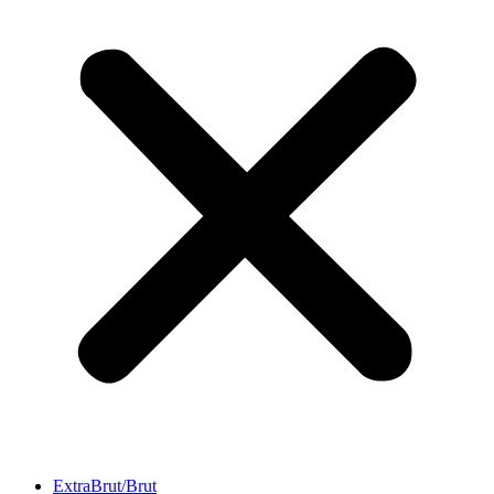
ExtraBrut/Brut