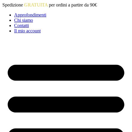
Vai
Spedizione
GRATUITA
per ordini a partire da 90€
al
Approfondimenti
contenuto
Chi siamo
Contatti
Il mio account