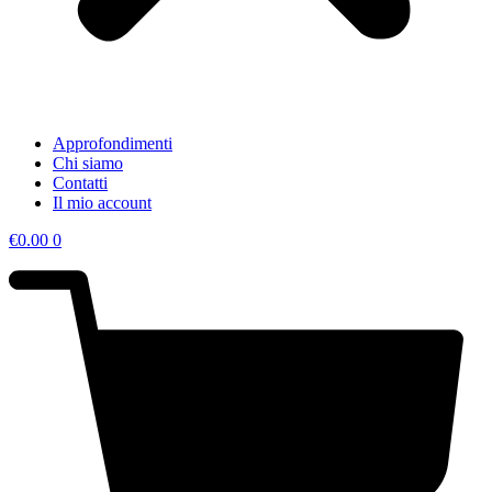
Approfondimenti
Chi siamo
Contatti
Il mio account
€
0.00
0