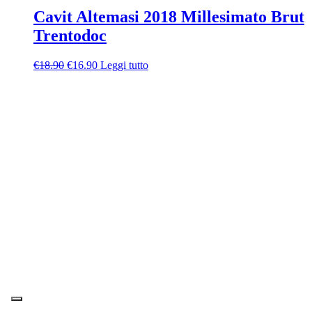
Cavit Altemasi 2018 Millesimato Brut
Trentodoc
Il
Il
€
18.90
€
16.90
Leggi tutto
prezzo
prezzo
originale
attuale
era:
è:
€18.90.
€16.90.