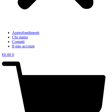
Approfondimenti
Chi siamo
Contatti
Il mio account
€
0.00
0