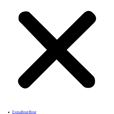
ExtraBrut/Brut