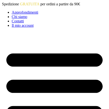
Vai
Spedizione
GRATUITA
per ordini a partire da 90€
al
Approfondimenti
contenuto
Chi siamo
Contatti
Il mio account