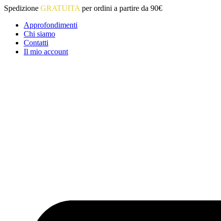
Vai
Spedizione
GRATUITA
per ordini a partire da 90€
al
Approfondimenti
contenuto
Chi siamo
Contatti
Il mio account