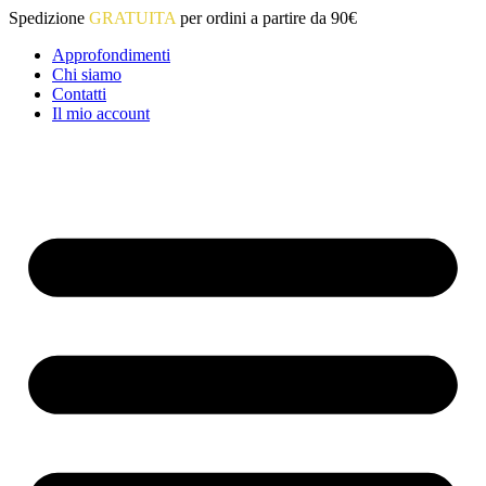
Vai
Spedizione
GRATUITA
per ordini a partire da 90€
al
Approfondimenti
contenuto
Chi siamo
Contatti
Il mio account