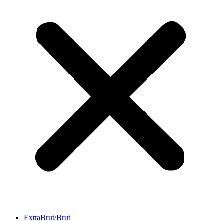
ExtraBrut/Brut