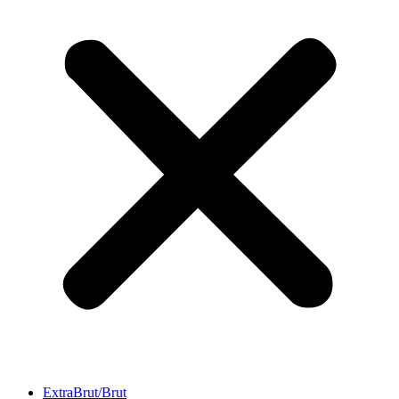
ExtraBrut/Brut