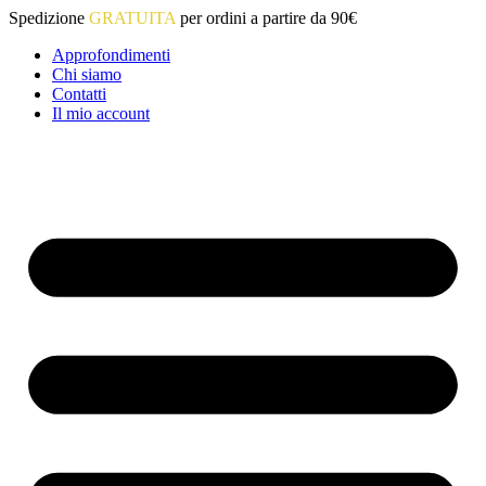
Vai
Spedizione
GRATUITA
per ordini a partire da 90€
al
Approfondimenti
contenuto
Chi siamo
Contatti
Il mio account