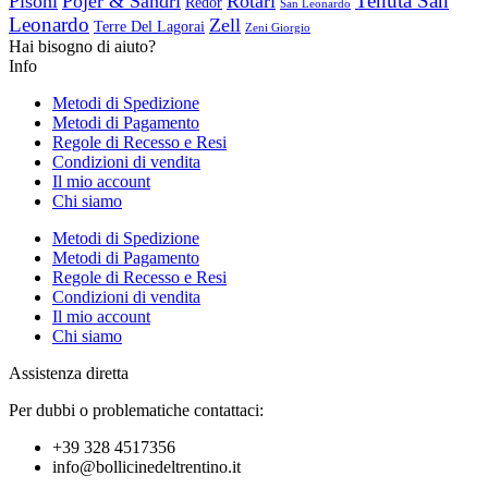
Tenuta San
Pisoni
Pojer & Sandri
Rotari
Redor
San Leonardo
Leonardo
Zell
Terre Del Lagorai
Zeni Giorgio
Hai bisogno di aiuto?
Info
Metodi di Spedizione
Metodi di Pagamento
Regole di Recesso e Resi
Condizioni di vendita
Il mio account
Chi siamo
Metodi di Spedizione
Metodi di Pagamento
Regole di Recesso e Resi
Condizioni di vendita
Il mio account
Chi siamo
Assistenza diretta
Per dubbi o problematiche contattaci:
+39 328 4517356
info@bollicinedeltrentino.it