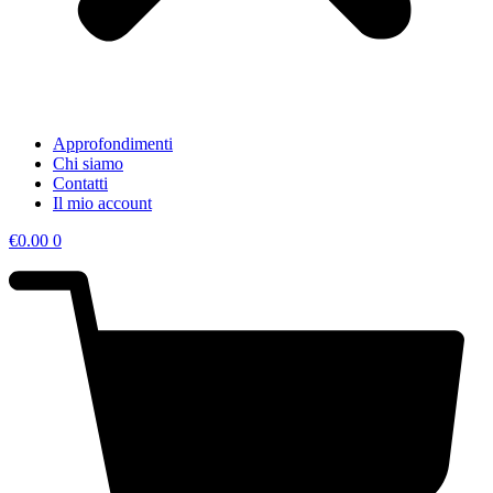
Approfondimenti
Chi siamo
Contatti
Il mio account
€
0.00
0