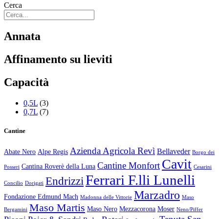
Cerca
Annata
Affinamento su lieviti
Capacità
0,5L
(3)
0,7L
(7)
Cantine
Azienda Agricola Revì
Bellaveder
Abate Nero
Alpe Regis
Borgo dei
Cavit
Cantine Monfort
Cantina Roverè della Luna
Posseri
Cesarini
Ferrari F.lli Lunelli
Endrizzi
Concilio
Dorigati
Marzadro
Fondazione Edmund Mach
Madonna delle Vittorie
Maso
Maso Martis
Maso Nero
Mezzacorona
Moser
Bergamini
Neno/Piffer