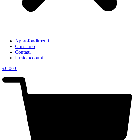
Approfondimenti
Chi siamo
Contatti
Il mio account
€
0.00
0