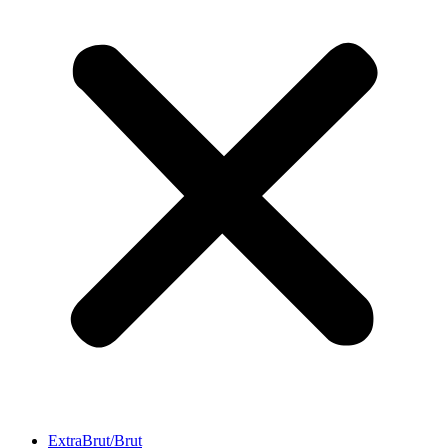
ExtraBrut/Brut