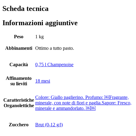
Scheda tecnica
Informazioni aggiuntive
Peso
1 kg
Abbinamenti
Ottimo a tutto pasto.
Capacità
0,75 l Champenoise
Affinamento
18 mesi
su lieviti
Colore: Giallo paglierino. Profumo: ￼Fragrante,
Caratteristiche
minerale, con note di fiori e paglia.Sapore: Fresco,
Organolettiche
minerale e ammandorlato. ￼￼
Zucchero
Brut (0-12 g/l)