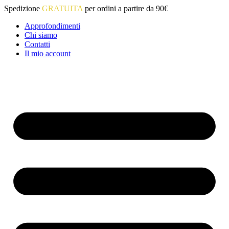
Vai
Spedizione
GRATUITA
per ordini a partire da 90€
al
Approfondimenti
contenuto
Chi siamo
Contatti
Il mio account