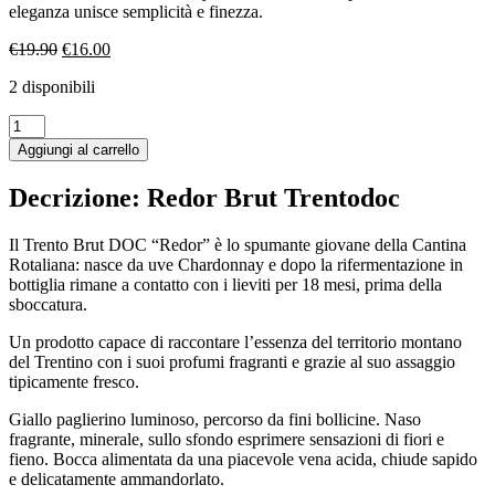
eleganza unisce semplicità e finezza.
Il
Il
€
19.90
€
16.00
prezzo
prezzo
2 disponibili
originale
attuale
era:
è:
Redor
€19.90.
€16.00.
Brut
Aggiungi al carrello
Trentodoc
quantità
Decrizione: Redor Brut Trentodoc
Il Trento Brut DOC “Redor” è lo spumante giovane della Cantina
Rotaliana: nasce da uve Chardonnay e dopo la rifermentazione in
bottiglia rimane a contatto con i lieviti per 18 mesi, prima della
sboccatura.
Un prodotto capace di raccontare l’essenza del territorio montano
del Trentino con i suoi profumi fragranti e grazie al suo assaggio
tipicamente fresco.
Giallo paglierino luminoso, percorso da fini bollicine. Naso
fragrante, minerale, sullo sfondo esprimere sensazioni di fiori e
fieno. Bocca alimentata da una piacevole vena acida, chiude sapido
e delicatamente ammandorlato.