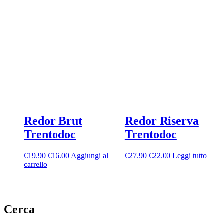
Redor Brut
Redor Riserva
Trentodoc
Trentodoc
Il
Il
Il
Il
€
19.90
€
16.00
Aggiungi al
€
27.90
€
22.00
Leggi tutto
prezzo
prezzo
prezzo
prezzo
carrello
originale
attuale
originale
attuale
era:
è:
era:
è:
€19.90.
€16.00.
€27.90.
€22.00.
Cerca