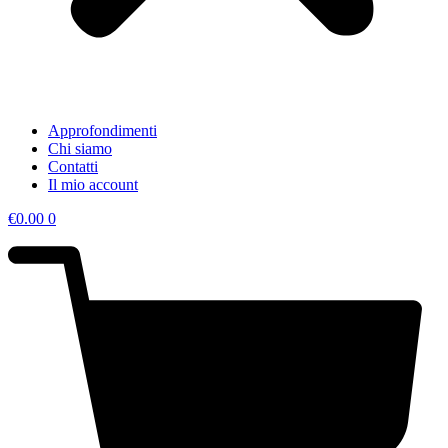
Approfondimenti
Chi siamo
Contatti
Il mio account
€
0.00
0