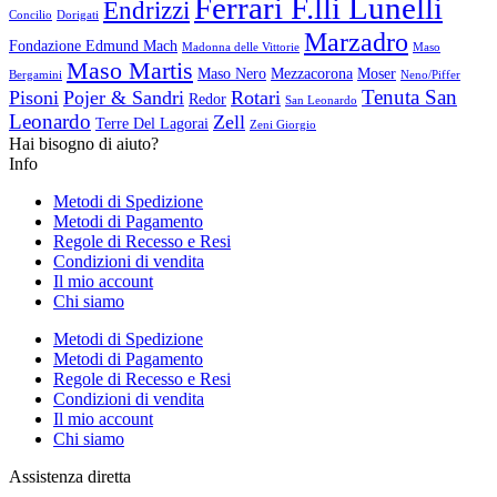
Ferrari F.lli Lunelli
Endrizzi
Concilio
Dorigati
Marzadro
Fondazione Edmund Mach
Madonna delle Vittorie
Maso
Maso Martis
Maso Nero
Mezzacorona
Moser
Bergamini
Neno/Piffer
Tenuta San
Pisoni
Pojer & Sandri
Rotari
Redor
San Leonardo
Leonardo
Zell
Terre Del Lagorai
Zeni Giorgio
Hai bisogno di aiuto?
Info
Metodi di Spedizione
Metodi di Pagamento
Regole di Recesso e Resi
Condizioni di vendita
Il mio account
Chi siamo
Metodi di Spedizione
Metodi di Pagamento
Regole di Recesso e Resi
Condizioni di vendita
Il mio account
Chi siamo
Assistenza diretta