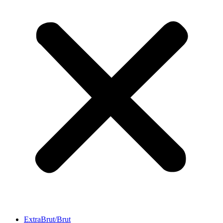
ExtraBrut/Brut