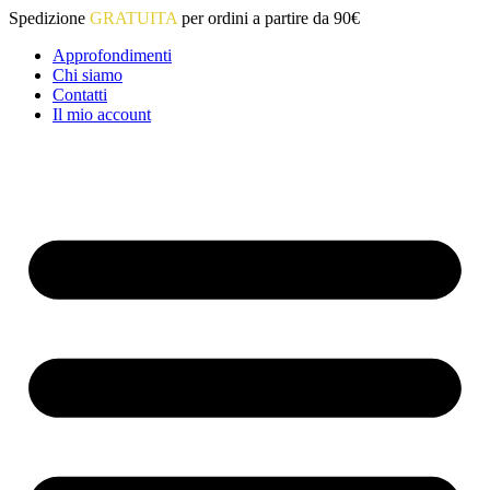
Vai
Spedizione
GRATUITA
per ordini a partire da 90€
al
Approfondimenti
contenuto
Chi siamo
Contatti
Il mio account