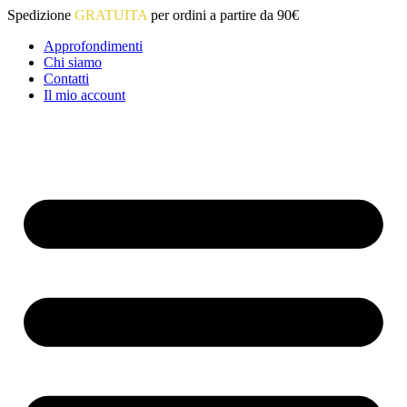
Vai
Spedizione
GRATUITA
per ordini a partire da 90€
al
Approfondimenti
contenuto
Chi siamo
Contatti
Il mio account