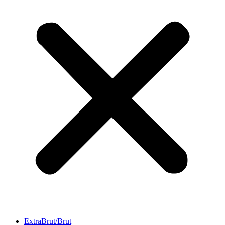
ExtraBrut/Brut