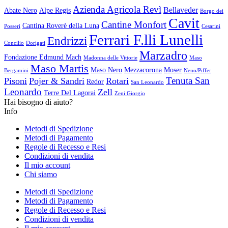
Azienda Agricola Revì
Bellaveder
Abate Nero
Alpe Regis
Borgo dei
Cavit
Cantine Monfort
Cantina Roverè della Luna
Posseri
Cesarini
Ferrari F.lli Lunelli
Endrizzi
Concilio
Dorigati
Marzadro
Fondazione Edmund Mach
Madonna delle Vittorie
Maso
Maso Martis
Maso Nero
Mezzacorona
Moser
Bergamini
Neno/Piffer
Tenuta San
Pisoni
Pojer & Sandri
Rotari
Redor
San Leonardo
Leonardo
Zell
Terre Del Lagorai
Zeni Giorgio
Hai bisogno di aiuto?
Info
Metodi di Spedizione
Metodi di Pagamento
Regole di Recesso e Resi
Condizioni di vendita
Il mio account
Chi siamo
Metodi di Spedizione
Metodi di Pagamento
Regole di Recesso e Resi
Condizioni di vendita