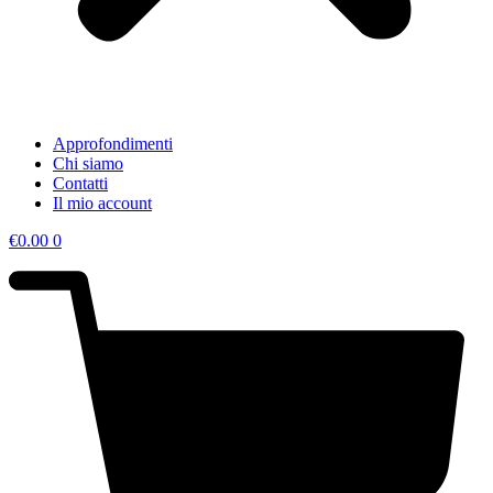
Approfondimenti
Chi siamo
Contatti
Il mio account
€
0.00
0