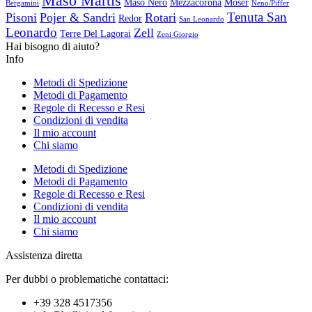
Maso Martis
Maso Nero
Mezzacorona
Moser
Bergamini
Neno/Piffer
Tenuta San
Pisoni
Pojer & Sandri
Rotari
Redor
San Leonardo
Leonardo
Zell
Terre Del Lagorai
Zeni Giorgio
Hai bisogno di aiuto?
Info
Metodi di Spedizione
Metodi di Pagamento
Regole di Recesso e Resi
Condizioni di vendita
Il mio account
Chi siamo
Metodi di Spedizione
Metodi di Pagamento
Regole di Recesso e Resi
Condizioni di vendita
Il mio account
Chi siamo
Assistenza diretta
Per dubbi o problematiche contattaci:
+39 328 4517356