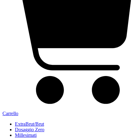
Carrello
ExtraBrut/Brut
Dosaggio Zero
Millesimati