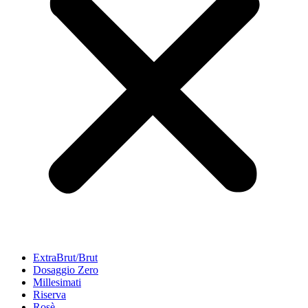
ExtraBrut/Brut
Dosaggio Zero
Millesimati
Riserva
Rosè