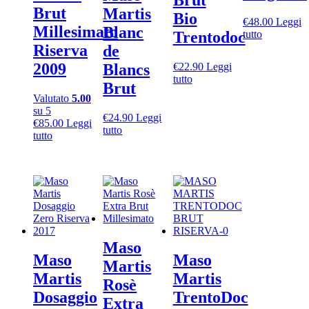
Brut
Brut
Martis
Bio
€
48.00
Leggi
Millesimato
Blanc
tutto
Trentodoc
Riserva
de
2009
Blancs
€
22.90
Leggi
tutto
Brut
Valutato
5.00
su 5
€
24.90
Leggi
€
85.00
Leggi
tutto
tutto
Maso
Maso
Maso
Martis
Martis
Martis
Rosè
Dosaggio
TrentoDoc
Extra