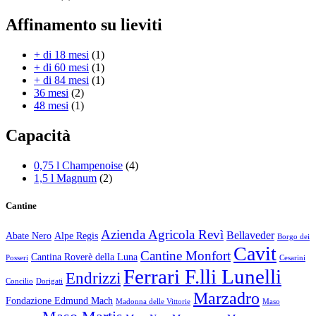
Affinamento su lieviti
+ di 18 mesi
(1)
+ di 60 mesi
(1)
+ di 84 mesi
(1)
36 mesi
(2)
48 mesi
(1)
Capacità
0,75 l Champenoise
(4)
1,5 l Magnum
(2)
Cantine
Azienda Agricola Revì
Bellaveder
Abate Nero
Alpe Regis
Borgo dei
Cavit
Cantine Monfort
Cantina Roverè della Luna
Posseri
Cesarini
Ferrari F.lli Lunelli
Endrizzi
Concilio
Dorigati
Marzadro
Fondazione Edmund Mach
Madonna delle Vittorie
Maso