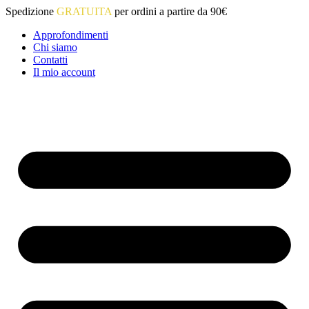
Vai
Spedizione
GRATUITA
per ordini a partire da 90€
al
Approfondimenti
contenuto
Chi siamo
Contatti
Il mio account