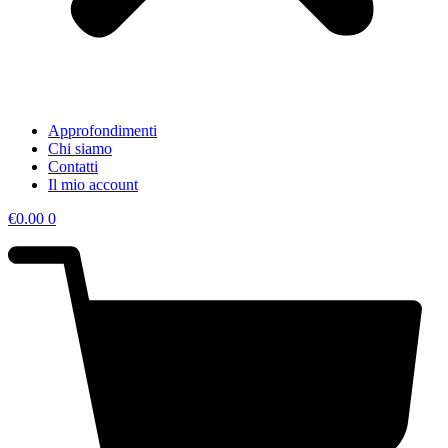
Approfondimenti
Chi siamo
Contatti
Il mio account
€
0.00
0