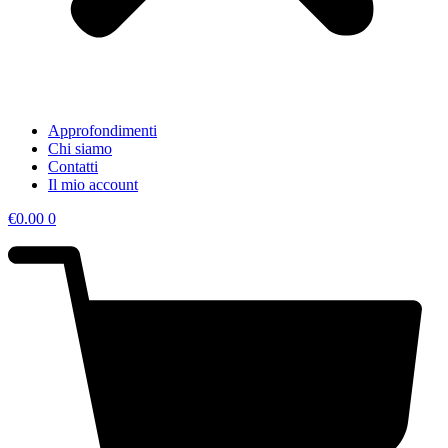
Approfondimenti
Chi siamo
Contatti
Il mio account
€
0.00
0