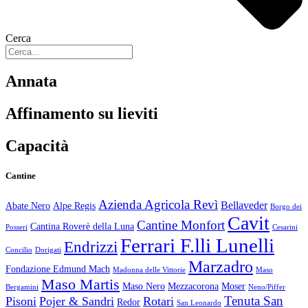
Cerca
Annata
Affinamento su lieviti
Capacità
Cantine
Azienda Agricola Revì
Bellaveder
Abate Nero
Alpe Regis
Borgo dei
Cavit
Cantine Monfort
Cantina Roverè della Luna
Posseri
Cesarini
Ferrari F.lli Lunelli
Endrizzi
Concilio
Dorigati
Marzadro
Fondazione Edmund Mach
Madonna delle Vittorie
Maso
Maso Martis
Maso Nero
Mezzacorona
Moser
Bergamini
Neno/Piffer
Tenuta San
Pisoni
Pojer & Sandri
Rotari
Redor
San Leonardo