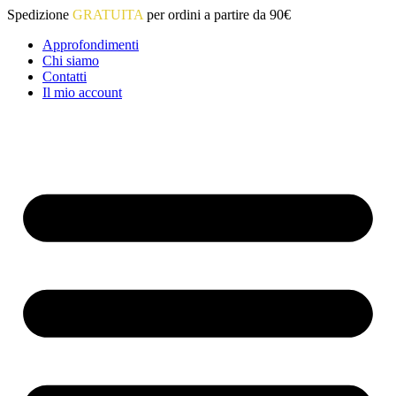
Vai
Spedizione
GRATUITA
per ordini a partire da 90€
al
Approfondimenti
contenuto
Chi siamo
Contatti
Il mio account