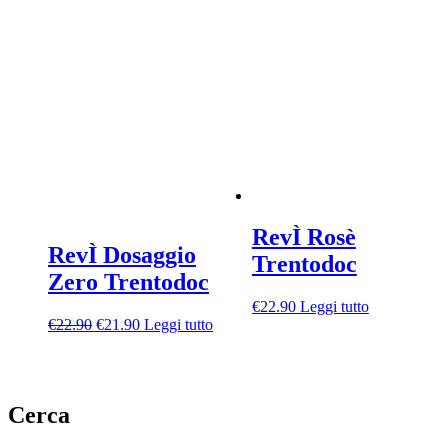
RevÌ Rosè
RevÌ Dosaggio
Trentodoc
Zero Trentodoc
€
22.90
Leggi tutto
Il
Il
€
22.90
€
21.90
Leggi tutto
prezzo
prezzo
originale
attuale
era:
è:
€22.90.
€21.90.
Cerca