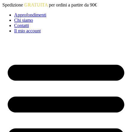
Vai
Spedizione
GRATUITA
per ordini a partire da 90€
al
Approfondimenti
contenuto
Chi siamo
Contatti
Il mio account