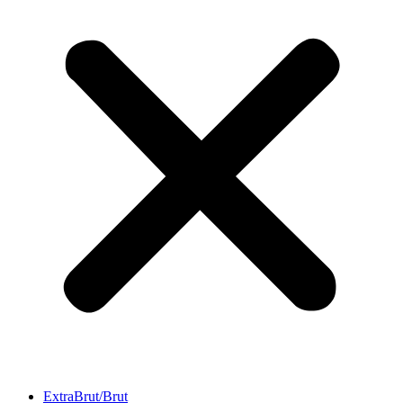
ExtraBrut/Brut