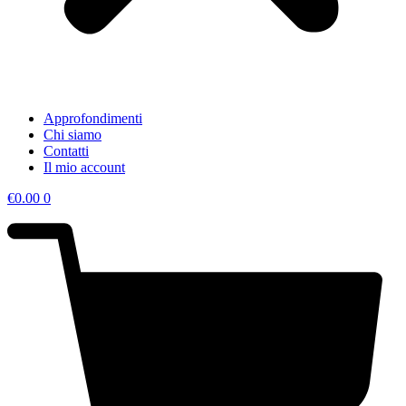
Approfondimenti
Chi siamo
Contatti
Il mio account
€
0.00
0