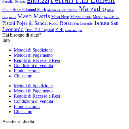
Endrizzi
Concilio
Dorigati
Marzadro
Fondazione Edmund Mach
Madonna delle Vittorie
Maso
Maso Martis
Maso Nero
Mezzacorona
Moser
Bergamini
Neno/Piffer
Tenuta San
Pisoni
Pojer & Sandri
Rotari
Redor
San Leonardo
Leonardo
Zell
Terre Del Lagorai
Zeni Giorgio
Hai bisogno di aiuto?
Info
Metodi di Spedizione
Metodi di Pagamento
Regole di Recesso e Resi
Condizioni di vendita
Il mio account
Chi siamo
Metodi di Spedizione
Metodi di Pagamento
Regole di Recesso e Resi
Condizioni di vendita
Il mio account
Chi siamo
Assistenza diretta